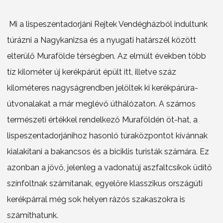
Mi a lispeszentadorjáni Rejtek Vendégházból indultunk
túrázni a Nagykanizsa és a nyugati határszél között
elterülő Murafölde térségben. Az elmúlt években több
tíz kilométer új kerékpárút épült itt, illetve száz
kilométeres nagyságrendben jelöltek ki kerékpárúra-
útvonalakat a már meglévő úthálózaton. A számos
természeti értékkel rendelkező Muraföldén öt-hat, a
lispeszentadorjánihoz hasonló túraközpontot kívánnak
kialakítani a bakancsos és a biciklis turisták számára. Ez
azonban a jövő, jelenleg a vadonatúj aszfaltcsíkok üdítő
színfoltnak számítanak, egyelőre klasszikus országúti
kerékpárral még sok helyen rázós szakaszokra is
számíthatunk.