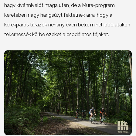
hagy kívánnivalót maga után, de a Mura-program
keretében nagy hangsúlyt fektetnek arra, hogy a
kerékpáros túrázók néhány éven belül minél jobb utakon
tekerhessék körbe ezeket a csodálatos tájakat.