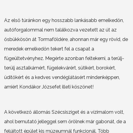
Az első túránkon egy hosszabb lankásabb emelkedőn,
autóforgalommal nem találkozva vezetett az út az
ősbükkösön át Tormaföldére, ahonnan már egy rövid, de
meredek emelkedőn tekert fel a csapat a
fügeültetvényhez. Megérte azonban feltekerni, a terülj-
terülj asztalkámért, fügelekvárért, sütikért, borokért,
üdítőkért és a kedves vendéglátásért mindenképpen,
amiért Kondákor Józsefet illeti köszönet!
A következő állomás Szécsisziget és a vízimalom volt,
ahol bemutató jelleggel sem őrölnek már gabonát, de a
felújított épület kis múzeumnál funkcionál. Több