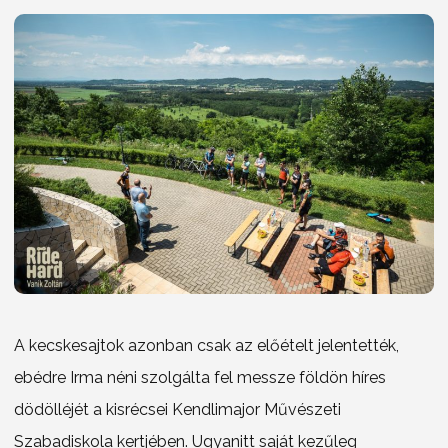
A kecskesajtok azonban csak az előételt jelentették,
ebédre Irma néni szolgálta fel messze földön híres
dödölléjét a kisrécsei Kendlimajor Művészeti
Szabadiskola kertjében. Ugyanitt saját kezűleg