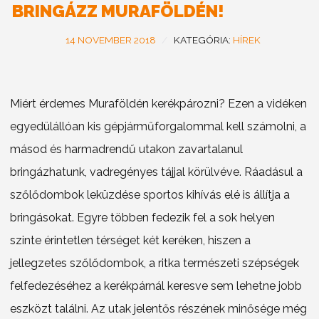
BRINGÁZZ MURAFÖLDÉN!
14 NOVEMBER 2018
KATEGÓRIA:
HÍREK
Miért érdemes Muraföldén kerékpározni? Ezen a vidéken
egyedülállóan kis gépjárműforgalommal kell számolni, a
másod és harmadrendű utakon zavartalanul
bringázhatunk, vadregényes tájjal körülvéve. Ráadásul a
szőlődombok leküzdése sportos kihívás elé is állítja a
bringásokat.
Egyre többen fedezik fel a sok helyen
szinte érintetlen térséget két keréken, hiszen a
jellegzetes szőlődombok, a ritka természeti szépségek
felfedezéséhez a kerékpárnál keresve sem lehetne jobb
eszközt találni. Az utak jelentős részének minősége még