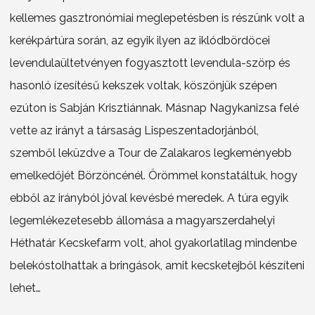
kellemes gasztronómiai meglepetésben is részünk volt a
kerékpártúra során, az egyik ilyen az iklódbördöcei
levendulaültetvényen fogyasztott levendula-szörp és
hasonló ízesítésű kekszek voltak, köszönjük szépen
ezúton is Sabján Krisztiánnak. Másnap Nagykanizsa felé
vette az irányt a társaság Lispeszentadorjánból,
szemből leküzdve a Tour de Zalakaros legkeményebb
emelkedőjét Börzöncénél. Örömmel konstatáltuk, hogy
ebből az irányból jóval kevésbé meredek. A túra egyik
legemlékezetesebb állomása a magyarszerdahelyi
Héthatár Kecskefarm volt, ahol gyakorlatilag mindenbe
belekóstolhattak a bringások, amit kecsketejből készíteni
lehet…